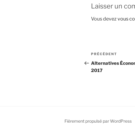
Laisser un co
Vous devez
vous co
Navigation
Article
PRÉCÉDENT
de
précédent
Alternatives Écono
2017
l’article
Fièrement propulsé par WordPress