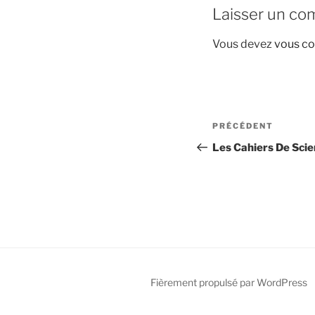
Laisser un co
Vous devez
vous co
Navigation
Article
PRÉCÉDENT
de
précédent
Les Cahiers De Scie
l’article
Fièrement propulsé par WordPress