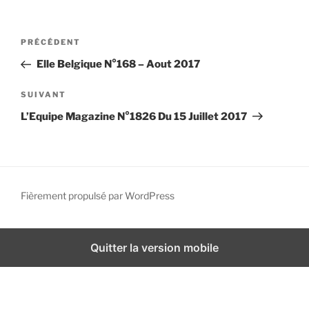
i
p
N
A
PRÉCÉDENT
a
a
r
l
Elle Belgique N°168 – Aout 2017
v
t
i
i
A
SUIVANT
g
c
r
L’Equipe Magazine N°1826 Du 15 Juillet 2017
l
t
a
e
i
t
p
c
i
r
l
o
é
e
Fièrement propulsé par WordPress
n
c
s
d
é
u
d
i
e
Quitter la version mobile
e
v
l
n
a
’
t
n
a