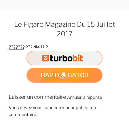
A
l
l
Le Figaro Magazine Du 15 Juillet
e
r
2017
a
u
??????? ??? dle 11.2
c
o
n
t
e
n
u
Laisser un commentaire
Annuler la réponse
p
r
Vous devez
vous connecter
pour publier un
i
commentaire.
n
c