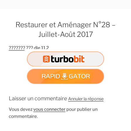
A
l
l
Restaurer et Aménager N°28 –
e
r
Juillet-Août 2017
a
u
??????? ??? dle 11.2
c
o
n
t
e
n
u
Laisser un commentaire
Annuler la réponse
p
r
Vous devez
vous connecter
pour publier un
i
commentaire.
n
c