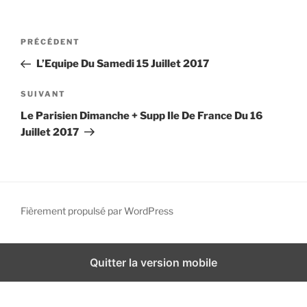
i
p
N
A
PRÉCÉDENT
a
a
r
l
L’Equipe Du Samedi 15 Juillet 2017
v
t
i
i
A
SUIVANT
g
c
r
Le Parisien Dimanche + Supp Ile De France Du 16
l
t
a
Juillet 2017
e
i
t
p
c
i
r
l
o
é
e
n
c
s
Fièrement propulsé par WordPress
d
é
u
d
i
e
e
v
Quitter la version mobile
l
n
a
’
t
n
a