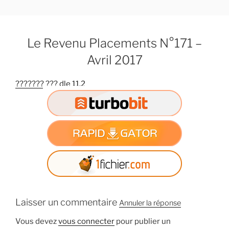
A
l
l
Le Revenu Placements N°171 –
e
r
Avril 2017
a
u
??????? ??? dle 11.2
c
o
n
t
e
n
u
p
r
Laisser un commentaire
i
Annuler la réponse
n
Vous devez
vous connecter
pour publier un
c