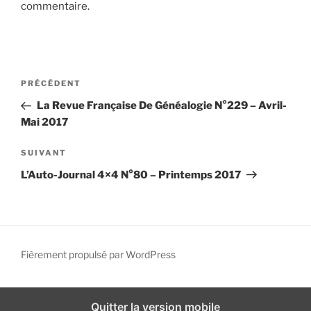
commentaire.
i
p
a
l
N
A
PRÉCÉDENT
a
r
La Revue Française De Généalogie N°229 – Avril-
v
t
Mai 2017
i
i
g
c
A
SUIVANT
l
r
a
L’Auto-Journal 4×4 N°80 – Printemps 2017
e
t
t
p
i
i
r
c
o
é
l
n
c
e
Fièrement propulsé par WordPress
d
é
s
d
u
e
e
i
Quitter la version mobile
l