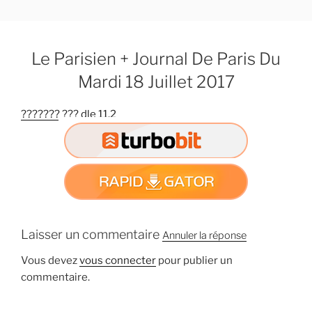
A
l
l
Le Parisien + Journal De Paris Du
e
r
Mardi 18 Juillet 2017
a
u
??????? ??? dle 11.2
c
o
n
t
e
n
u
Laisser un commentaire
Annuler la réponse
p
r
Vous devez
vous connecter
pour publier un
i
commentaire.
n
c