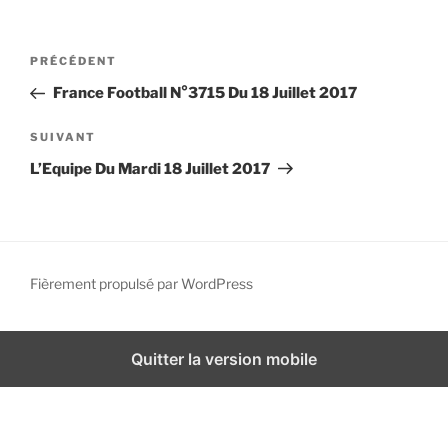
i
p
N
A
PRÉCÉDENT
a
a
r
l
France Football N°3715 Du 18 Juillet 2017
v
t
i
i
A
SUIVANT
g
c
r
L’Equipe Du Mardi 18 Juillet 2017
l
t
a
e
i
t
p
c
i
r
l
o
é
e
Fièrement propulsé par WordPress
n
c
s
d
é
u
d
i
e
Quitter la version mobile
e
v
l
n
a
’
t
n
a