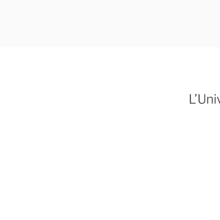
Aller
au
contenu
principal
L’Uni