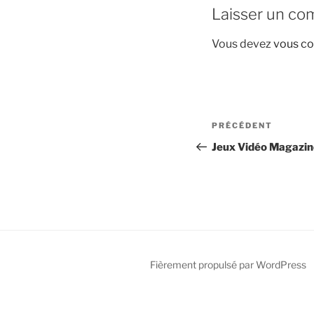
Laisser un co
Vous devez
vous co
Navigation
Article
PRÉCÉDENT
de
précédent
Jeux Vidéo Magazin
l’article
Fièrement propulsé par WordPress