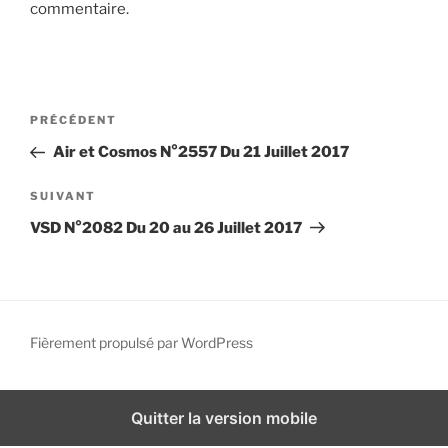
commentaire.
i
p
a
l
N
A
PRÉCÉDENT
a
r
Air et Cosmos N°2557 Du 21 Juillet 2017
v
t
i
i
A
SUIVANT
g
c
r
VSD N°2082 Du 20 au 26 Juillet 2017
l
t
a
e
i
t
p
c
i
r
l
o
é
e
Fièrement propulsé par WordPress
n
c
s
d
é
u
d
i
e
Quitter la version mobile
e
v
l