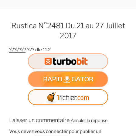
A
l
l
Rustica N°2481 Du 21 au 27 Juillet
e
r
2017
a
u
??????? ??? dle 11.2
c
o
n
t
e
n
u
p
r
Laisser un commentaire
i
Annuler la réponse
n
Vous devez
vous connecter
pour publier un
c