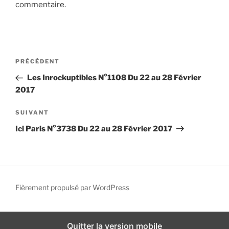
commentaire.
i
p
a
l
N
A
PRÉCÉDENT
a
r
Les Inrockuptibles N°1108 Du 22 au 28 Février
v
t
2017
i
i
g
c
A
SUIVANT
l
r
a
Ici Paris N°3738 Du 22 au 28 Février 2017
e
t
t
p
i
i
r
c
o
é
l
n
c
e
Fièrement propulsé par WordPress
d
é
s
d
u
e
e
i
Quitter la version mobile
l