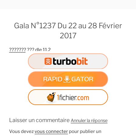
A
l
l
Gala N°1237 Du 22 au 28 Février
e
r
2017
a
u
??????? ??? dle 11.2
c
o
n
t
e
n
u
p
r
Laisser un commentaire
i
Annuler la réponse
n
Vous devez
vous connecter
pour publier un
c