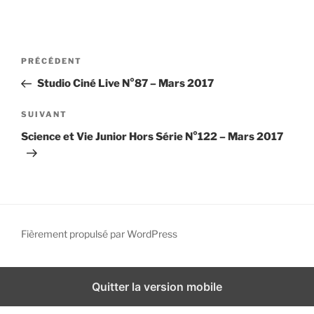
i
p
a
N
A
PRÉCÉDENT
l
a
r
Studio Ciné Live N°87 – Mars 2017
v
t
i
i
A
SUIVANT
g
c
r
Science et Vie Junior Hors Série N°122 – Mars 2017
l
t
a
e
i
t
p
c
i
r
l
o
é
e
n
c
s
Fièrement propulsé par WordPress
d
é
u
d
i
e
e
v
Quitter la version mobile
l
n
a
’