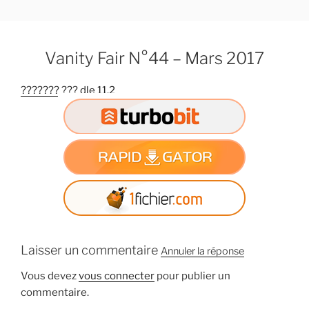
A
l
l
Vanity Fair N°44 – Mars 2017
e
r
??????? ??? dle 11.2
a
u
c
o
n
t
e
n
u
p
Laisser un commentaire
Annuler la réponse
r
i
Vous devez
vous connecter
pour publier un
n
commentaire.
c