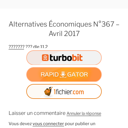
A
l
l
Alternatives Économiques N°367 –
e
r
Avril 2017
a
u
??????? ??? dle 11.2
c
o
n
t
e
n
u
p
r
Laisser un commentaire
i
Annuler la réponse
n
Vous devez
vous connecter
pour publier un
c