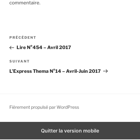
commentaire.
i
p
a
l
N
A
PRÉCÉDENT
a
r
Lire N°454 – Avril 2017
v
t
i
i
A
SUIVANT
g
c
r
L’Express Thema N°14 – Avril-Juin 2017
l
t
a
e
i
t
p
c
i
r
l
o
é
e
Fièrement propulsé par WordPress
n
c
s
d
é
u
d
i
e
Quitter la version mobile
e
v
l