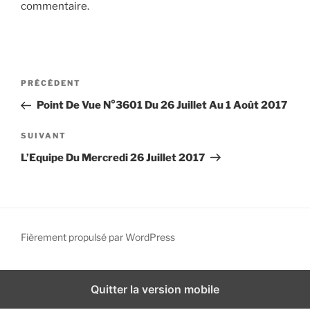
commentaire.
i
p
a
l
N
A
PRÉCÉDENT
a
r
Point De Vue N°3601 Du 26 Juillet Au 1 Août 2017
v
t
i
i
A
SUIVANT
g
c
r
L’Equipe Du Mercredi 26 Juillet 2017
l
t
a
e
i
t
p
c
i
r
l
o
é
e
Fièrement propulsé par WordPress
n
c
s
d
é
u
d
i
e
Quitter la version mobile
e
v
l