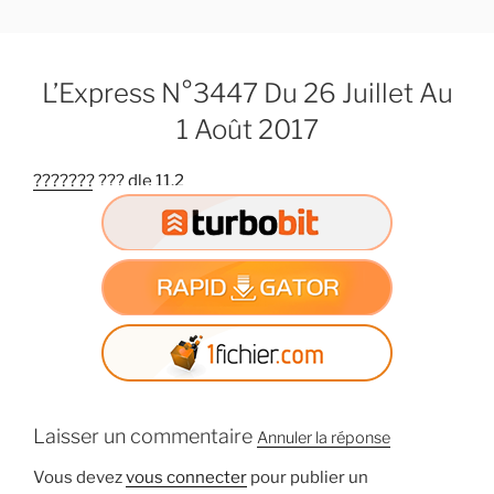
A
l
l
L’Express N°3447 Du 26 Juillet Au
e
r
1 Août 2017
a
u
??????? ??? dle 11.2
c
o
n
t
e
n
u
p
r
Laisser un commentaire
i
Annuler la réponse
n
Vous devez
vous connecter
pour publier un
c