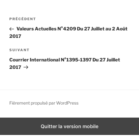
i
p
N
A
PRÉCÉDENT
a
a
r
l
Valeurs Actuelles N°4209 Du 27 Juillet au 2 Août
v
t
2017
i
i
g
c
A
SUIVANT
l
r
a
Courrier International N°1395-1397 Du 27 Juillet
e
t
t
2017
p
i
i
r
c
o
é
l
n
c
e
d
é
s
Fièrement propulsé par WordPress
d
u
e
e
i
l
n
v
Quitter la version mobile
’
t
a
a