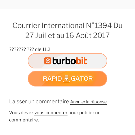
A
l
l
Courrier International N°1394 Du
e
r
27 Juillet au 16 Août 2017
a
u
??????? ??? dle 11.2
c
o
n
t
e
n
u
Laisser un commentaire
Annuler la réponse
p
r
Vous devez
vous connecter
pour publier un
i
commentaire.
n
c