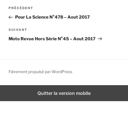
N
i
A
PRÉCÉDENT
a
p
r
Pour La Science N°478 – Aout 2017
a
v
t
l
i
i
A
SUIVANT
g
c
r
Moto Revue Hors Série N°45 – Aout 2017
l
t
a
e
i
t
p
c
i
r
l
o
é
e
Fièrement propulsé par WordPress
n
c
s
d
é
u
d
i
e
Quitter la version mobile
e
v
l
n
a
’
t
n
a
t
r