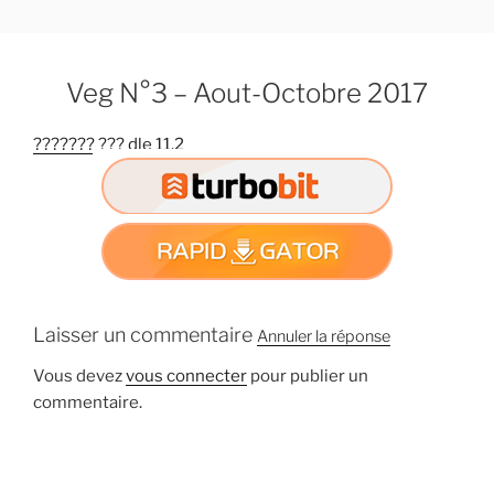
A
l
l
Veg N°3 – Aout-Octobre 2017
e
r
??????? ??? dle 11.2
a
u
c
o
n
t
e
n
Laisser un commentaire
Annuler la réponse
u
Vous devez
vous connecter
pour publier un
p
commentaire.
r
i
n
c