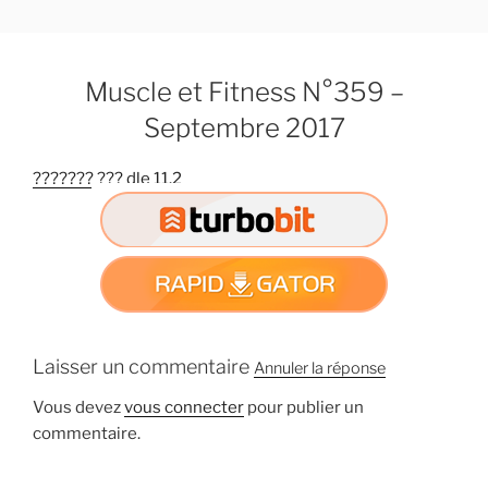
A
l
l
Muscle et Fitness N°359 –
e
r
Septembre 2017
a
u
??????? ??? dle 11.2
c
o
n
t
e
n
u
Laisser un commentaire
Annuler la réponse
p
r
Vous devez
vous connecter
pour publier un
i
commentaire.
n
c