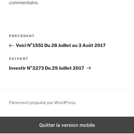
commentaire.
i
p
a
l
N
A
PRÉCÉDENT
a
r
Voici N°1551 Du 28 Juillet au 3 Août 2017
v
t
i
i
A
SUIVANT
g
c
r
Investir N°2273 Du 29 Juillet 2017
l
t
a
e
i
t
p
c
i
r
l
o
é
e
Fièrement propulsé par WordPress
n
c
s
d
é
u
d
i
e
Quitter la version mobile
e
v
l