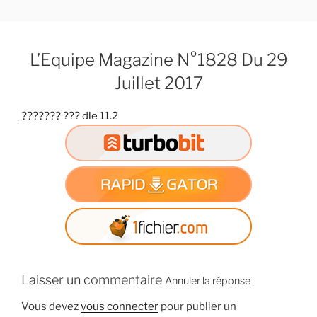
A
l
l
L’Equipe Magazine N°1828 Du 29
e
r
Juillet 2017
a
u
??????? ??? dle 11.2
c
o
n
t
e
n
u
p
r
Laisser un commentaire
i
Annuler la réponse
n
Vous devez
vous connecter
pour publier un
c