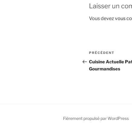
Laisser un co
Vous devez
vous co
Navigation
Article
PRÉCÉDENT
de
précédent
Cuisine Actuelle Pa
Gourmandises
l’article
Fièrement propulsé par WordPress