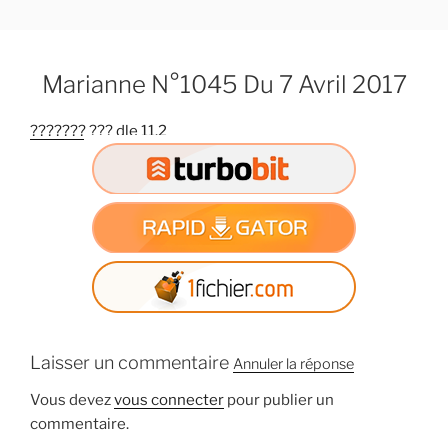
A
l
l
Marianne N°1045 Du 7 Avril 2017
e
r
??????? ??? dle 11.2
a
u
c
o
n
t
e
n
u
p
Laisser un commentaire
Annuler la réponse
r
i
Vous devez
vous connecter
pour publier un
n
commentaire.
c