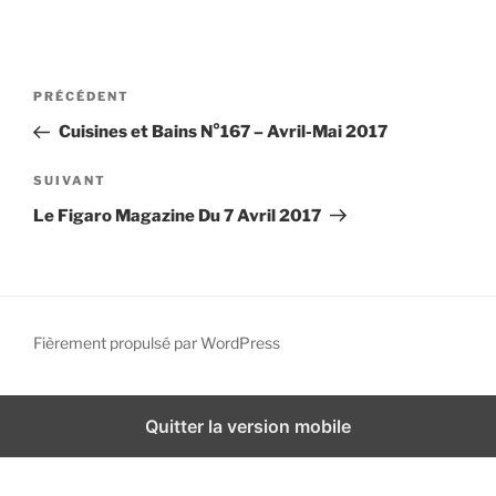
i
p
a
N
A
PRÉCÉDENT
l
a
r
Cuisines et Bains N°167 – Avril-Mai 2017
v
t
i
i
A
SUIVANT
g
c
r
Le Figaro Magazine Du 7 Avril 2017
l
t
a
e
i
t
p
c
i
r
l
o
é
e
Fièrement propulsé par WordPress
n
c
s
d
é
u
d
i
e
Quitter la version mobile
e
v
l
n
a
’