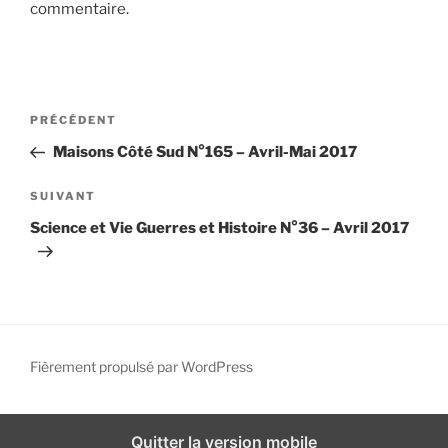
commentaire.
i
p
a
l
N
A
PRÉCÉDENT
a
r
Maisons Côté Sud N°165 – Avril-Mai 2017
v
t
i
i
A
SUIVANT
g
c
r
Science et Vie Guerres et Histoire N°36 – Avril 2017
l
t
a
e
i
t
p
c
i
r
l
o
é
e
n
c
s
Fièrement propulsé par WordPress
d
é
u
d
i
e
e
v
Quitter la version mobile
l