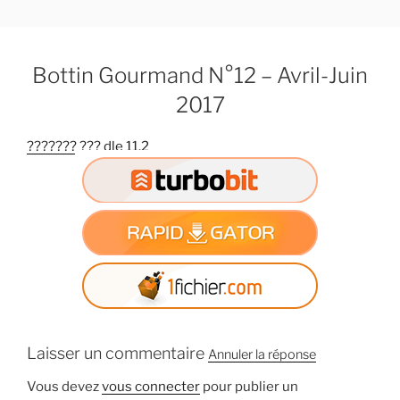
A
l
l
Bottin Gourmand N°12 – Avril-Juin
e
r
2017
a
u
??????? ??? dle 11.2
c
o
n
t
e
n
u
p
r
Laisser un commentaire
i
Annuler la réponse
n
Vous devez
vous connecter
pour publier un
c