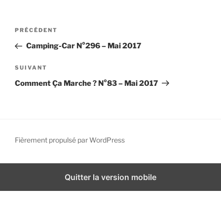
i
p
N
A
PRÉCÉDENT
a
a
r
l
Camping-Car N°296 – Mai 2017
v
t
i
i
A
SUIVANT
g
c
r
Comment Ça Marche ? N°83 – Mai 2017
l
t
a
e
i
t
p
c
i
r
l
o
é
e
Fièrement propulsé par WordPress
n
c
s
d
é
u
d
i
e
Quitter la version mobile
e
v
l
n
a
’
t
n
a