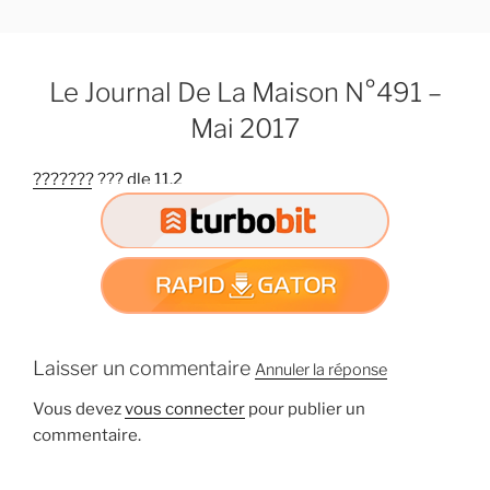
A
l
l
Le Journal De La Maison N°491 –
e
r
Mai 2017
a
u
??????? ??? dle 11.2
c
o
n
t
e
n
u
Laisser un commentaire
Annuler la réponse
p
r
Vous devez
vous connecter
pour publier un
i
commentaire.
n
c