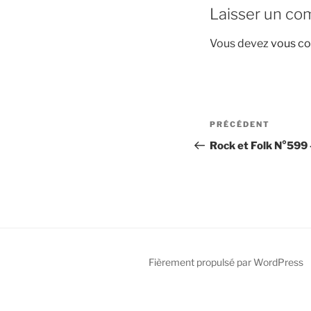
Laisser un co
Vous devez
vous co
Navigation
Article
PRÉCÉDENT
de
précédent
Rock et Folk N°599 
l’article
Fièrement propulsé par WordPress