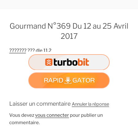
A
l
l
Gourmand N°369 Du 12 au 25 Avril
e
r
2017
a
u
??????? ??? dle 11.2
c
o
n
t
e
n
u
Laisser un commentaire
Annuler la réponse
p
r
Vous devez
vous connecter
pour publier un
i
commentaire.
n
c