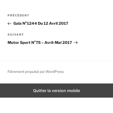
i
p
N
A
PRÉCÉDENT
a
a
r
l
Gala N°1244 Du 12 Avril 2017
v
t
i
i
A
SUIVANT
g
c
r
Motor Sport N°75 – Avril-Mai 2017
l
t
a
e
i
t
p
c
i
r
l
o
é
e
Fièrement propulsé par WordPress
n
c
s
d
é
u
d
i
e
Quitter la version mobile
e
v
l
n
a
’
t
n
a