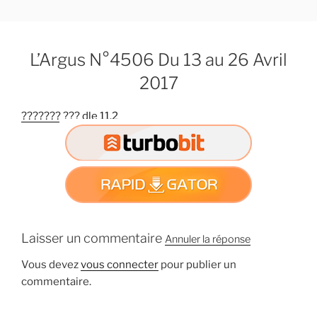
A
l
l
L’Argus N°4506 Du 13 au 26 Avril
e
r
2017
a
u
??????? ??? dle 11.2
c
o
n
t
e
n
u
Laisser un commentaire
Annuler la réponse
p
r
Vous devez
vous connecter
pour publier un
i
commentaire.
n
c