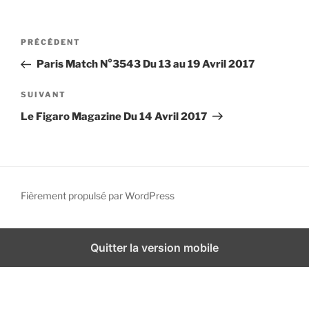
i
p
N
A
PRÉCÉDENT
a
a
r
l
Paris Match N°3543 Du 13 au 19 Avril 2017
v
t
i
i
A
SUIVANT
g
c
r
Le Figaro Magazine Du 14 Avril 2017
l
t
a
e
i
t
p
c
i
r
l
o
é
e
Fièrement propulsé par WordPress
n
c
s
d
é
u
d
i
e
Quitter la version mobile
e
v
l
n
a
’
t
n
a