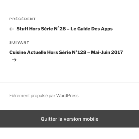
i
p
N
A
PRÉCÉDENT
a
a
r
l
Stuff Hors Série N°28 – Le Guide Des Apps
v
t
i
i
A
SUIVANT
g
c
r
Cuisine Actuelle Hors Série N°128 – Mai-Juin 2017
l
t
a
e
i
t
p
c
i
r
l
o
é
e
n
c
s
Fièrement propulsé par WordPress
d
é
u
d
i
e
e
v
Quitter la version mobile
l
n
a
’
t
n
a