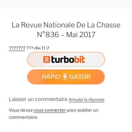
A
l
l
La Revue Nationale De La Chasse
e
r
N°836 – Mai 2017
a
u
??????? ??? dle 11.2
c
o
n
t
e
n
u
Laisser un commentaire
Annuler la réponse
p
r
Vous devez
vous connecter
pour publier un
i
commentaire.
n
c