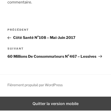
commentaire.
i
p
a
l
N
A
PRÉCÉDENT
a
r
Côté Santé N°108 – Mai-Juin 2017
v
t
i
i
A
SUIVANT
g
c
r
60 Millions De Consommateurs N°467 – Lessives
l
t
a
e
i
t
p
c
i
r
l
o
é
e
Fièrement propulsé par WordPress
n
c
s
d
é
u
d
i
e
Quitter la version mobile
e
v
l