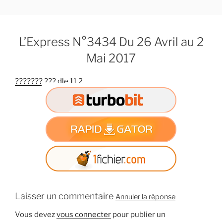
A
l
l
L’Express N°3434 Du 26 Avril au 2
e
r
Mai 2017
a
u
??????? ??? dle 11.2
c
o
n
t
e
n
u
p
r
Laisser un commentaire
i
Annuler la réponse
n
Vous devez
vous connecter
pour publier un
c