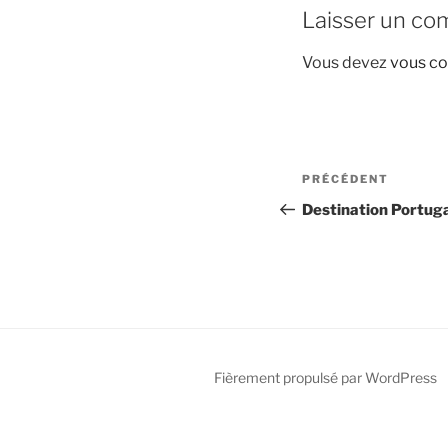
Laisser un co
Vous devez
vous co
Navigation
Article
PRÉCÉDENT
de
précédent
Destination Portuga
l’article
Fièrement propulsé par WordPress