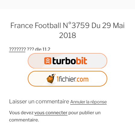
A
l
l
France Football N°3759 Du 29 Mai
e
r
2018
a
u
??????? ??? dle 11.2
c
o
n
t
e
n
u
Laisser un commentaire
Annuler la réponse
p
r
Vous devez
vous connecter
pour publier un
i
commentaire.
n
c