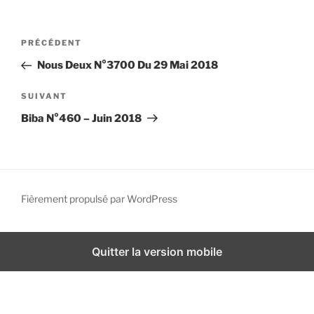
i
p
N
A
PRÉCÉDENT
a
a
r
l
Nous Deux N°3700 Du 29 Mai 2018
v
t
i
i
A
SUIVANT
g
c
r
Biba N°460 – Juin 2018
l
t
a
e
i
t
p
c
i
r
l
o
é
e
Fièrement propulsé par WordPress
n
c
s
d
é
u
d
i
e
Quitter la version mobile
e
v
l
n
a
’
t
n
a