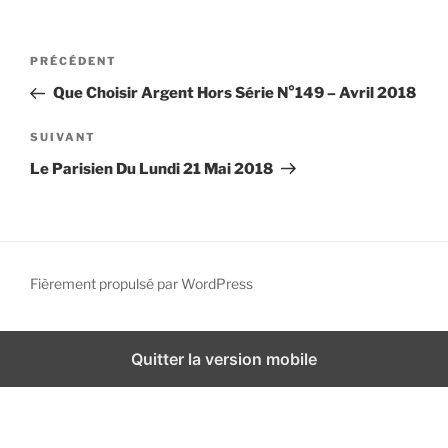
i
p
N
A
PRÉCÉDENT
a
a
r
l
Que Choisir Argent Hors Série N°149 – Avril 2018
v
t
i
i
A
SUIVANT
g
c
r
Le Parisien Du Lundi 21 Mai 2018
l
t
a
e
i
t
p
c
i
r
l
o
é
e
Fièrement propulsé par WordPress
n
c
s
d
é
u
d
i
e
Quitter la version mobile
e
v
l
n
a
’
t
n
a