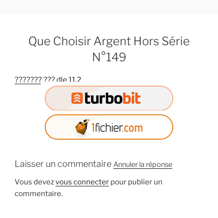
A
l
l
Que Choisir Argent Hors Série
e
r
N°149
a
u
??????? ??? dle 11.2
c
o
n
t
e
n
u
Laisser un commentaire
Annuler la réponse
p
r
Vous devez
vous connecter
pour publier un
i
commentaire.
n
c