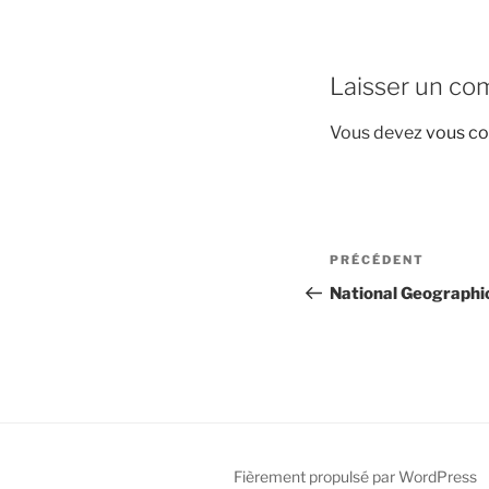
Laisser un co
Vous devez
vous co
Navigation
Article
PRÉCÉDENT
de
précédent
National Geographi
l’article
Fièrement propulsé par WordPress