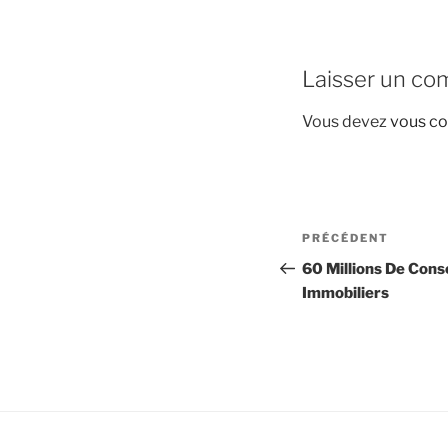
Laisser un co
Vous devez
vous co
Navigation
Article
PRÉCÉDENT
de
précédent
60 Millions De Con
Immobiliers
l’article