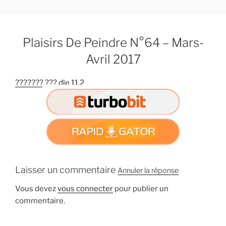
A
l
l
Plaisirs De Peindre N°64 – Mars-
e
r
Avril 2017
a
u
??????? ??? dle 11.2
c
o
n
t
e
n
u
Laisser un commentaire
Annuler la réponse
p
r
Vous devez
vous connecter
pour publier un
i
commentaire.
n
c