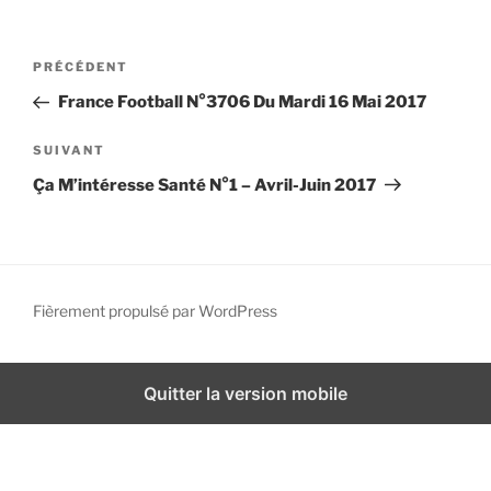
i
p
N
A
PRÉCÉDENT
a
a
r
l
France Football N°3706 Du Mardi 16 Mai 2017
v
t
i
i
A
SUIVANT
g
c
r
Ça M’intéresse Santé N°1 – Avril-Juin 2017
l
t
a
e
i
t
p
c
i
r
l
o
é
e
Fièrement propulsé par WordPress
n
c
s
d
é
u
d
i
e
Quitter la version mobile
e
v
l
n
a
’
t
n
a