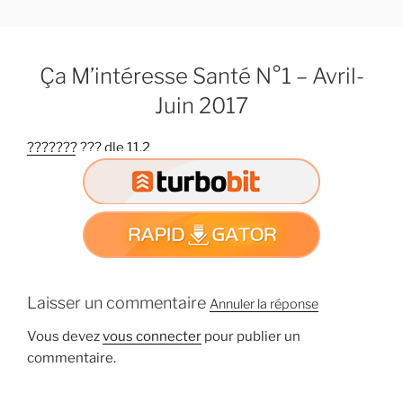
A
l
l
Ça M’intéresse Santé N°1 – Avril-
e
r
Juin 2017
a
u
??????? ??? dle 11.2
c
o
n
t
e
n
u
Laisser un commentaire
Annuler la réponse
p
r
Vous devez
vous connecter
pour publier un
i
commentaire.
n
c