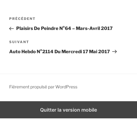
i
p
N
A
PRÉCÉDENT
a
a
r
l
Plaisirs De Peindre N°64 – Mars-Avril 2017
v
t
i
i
A
SUIVANT
g
c
r
Auto Hebdo N°2114 Du Mercredi 17 Mai 2017
l
t
a
e
i
t
p
c
i
r
l
o
é
e
Fièrement propulsé par WordPress
n
c
s
d
é
u
d
i
e
Quitter la version mobile
e
v
l
n
a
’
t
n
a