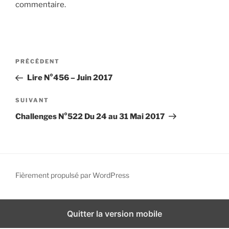
commentaire.
i
p
a
l
N
A
PRÉCÉDENT
a
r
Lire N°456 – Juin 2017
v
t
i
i
A
SUIVANT
g
c
r
Challenges N°522 Du 24 au 31 Mai 2017
l
t
a
e
i
t
p
c
i
r
l
o
é
e
Fièrement propulsé par WordPress
n
c
s
d
é
u
d
i
e
Quitter la version mobile
e
v
l