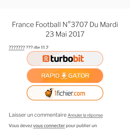
A
l
l
France Football N°3707 Du Mardi
e
r
23 Mai 2017
a
u
??????? ??? dle 11.2
c
o
n
t
e
n
u
p
r
Laisser un commentaire
i
Annuler la réponse
n
Vous devez
vous connecter
pour publier un
c