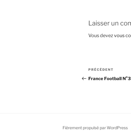
Laisser un co
Vous devez
vous co
Navigation
Article
PRÉCÉDENT
de
précédent
France Football N°
l’article
Fièrement propulsé par WordPress