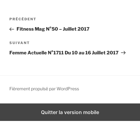
i
p
N
A
PRÉCÉDENT
a
a
r
l
Fitness Mag N°50 – Juillet 2017
v
t
i
i
A
SUIVANT
g
c
r
Femme Actuelle N°1711 Du 10 au 16 Juillet 2017
l
t
a
e
i
t
p
c
i
r
l
o
é
e
Fièrement propulsé par WordPress
n
c
s
d
é
u
d
i
e
Quitter la version mobile
e
v
l
n
a
’
t
n
a