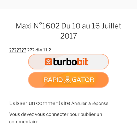
A
l
l
Maxi N°1602 Du 10 au 16 Juillet
e
r
2017
a
u
??????? ??? dle 11.2
c
o
n
t
e
n
u
Laisser un commentaire
Annuler la réponse
p
r
Vous devez
vous connecter
pour publier un
i
commentaire.
n
c