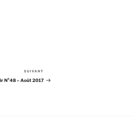
SUIVANT
Article
suivant
air N°48 – Août 2017