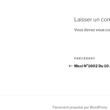
Laisser un co
Vous devez
vous co
Navigation
Article
PRÉCÉDENT
de
précédent
Maxi N°1602 Du 10 a
l’article
Fièrement propulsé par WordPress