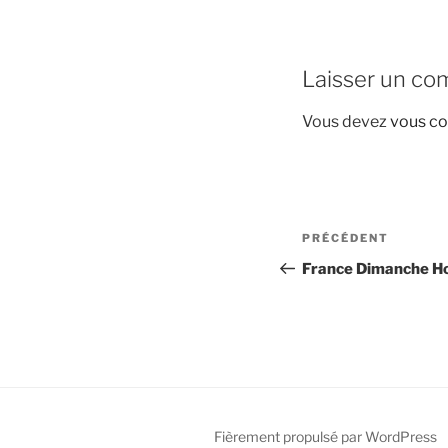
Laisser un co
Vous devez
vous co
Navigation
Article
PRÉCÉDENT
de
précédent
France Dimanche Hor
l’article
Fièrement propulsé par WordPress