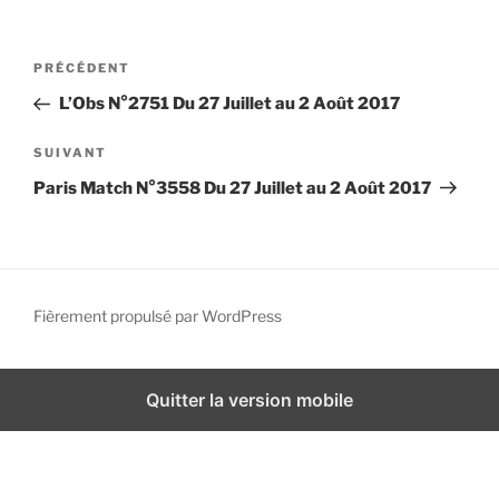
i
p
N
A
PRÉCÉDENT
a
a
r
l
L’Obs N°2751 Du 27 Juillet au 2 Août 2017
v
t
i
i
A
SUIVANT
g
c
r
Paris Match N°3558 Du 27 Juillet au 2 Août 2017
l
t
a
e
i
t
p
c
i
r
l
o
é
e
Fièrement propulsé par WordPress
n
c
s
d
é
u
d
i
e
Quitter la version mobile
e
v
l
n
a
’
t
n
a