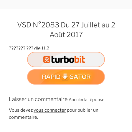
A
l
l
VSD N°2083 Du 27 Juillet au 2
e
r
Août 2017
a
u
??????? ??? dle 11.2
c
o
n
t
e
n
u
Laisser un commentaire
Annuler la réponse
p
r
Vous devez
vous connecter
pour publier un
i
commentaire.
n
c